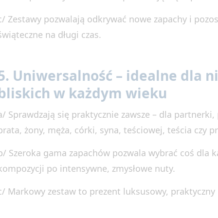
c/ Zestawy pozwalają odkrywać nowe zapachy i pozo
świąteczne na długi czas.
5. Uniwersalność – idealne dla nie
bliskich w każdym wieku
a/ Sprawdzają się praktycznie zawsze – dla partnerki, 
brata, żony, męża, córki, syna, teściowej, teścia czy pr
b/ Szeroka gama zapachów pozwala wybrać coś dla ka
kompozycji po intensywne, zmysłowe nuty.
c/ Markowy zestaw to prezent luksusowy, praktyczny i