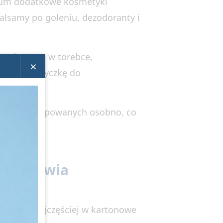
rfum dodatkowe kosmetyki
 balsamy po goleniu, dezodoranty i
 praktyczna w torebce,
×
też kosmetyczkę do
oduktów kupowanych osobno, co
ie ułatwia
wane – najczęściej w kartonowe