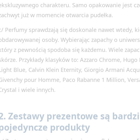
ekskluzywnego charakteru. Samo opakowanie jest cz
zachwyt już w momencie otwarcia pudełka.
c/ Perfumy sprawdzają się doskonale nawet wtedy, k
obdarowywanej osoby. Wybierając zapachy o uniwer
który z pewnością spodoba się każdemu. Wiele zapach
skórze. Przykłady klasyków to: Azzaro Chrome, Hugo
Light Blue, Calvin Klein Eternity, Giorgio Armani Acq
Givenchy pour Homme, Paco Rabanne 1 Million, Ver
Crystal i wiele innych.
2. Zestawy prezentowe są bardzi
pojedyncze produkty