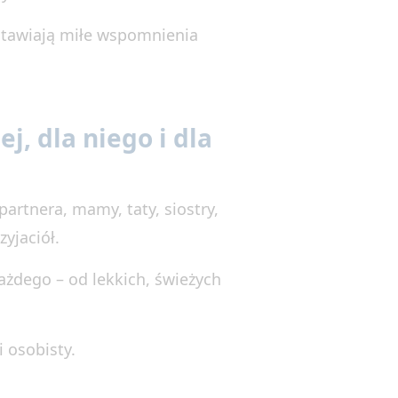
stawiają miłe wspomnienia
j, dla niego i dla
partnera, mamy, taty, siostry,
zyjaciół.
żdego – od lekkich, świeżych
 osobisty.