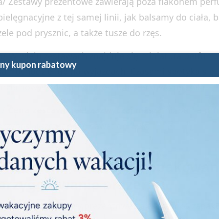
a/ Zestawy prezentowe zawierają poza flakonem pe
pielęgnacyjne z tej samej linii, jak balsamy do ciała,
żele pod prysznic, a także tusze do rzęs.
b/ W wielu zestawach znajduje się miniatura perfum,
ny kupon rabatowy
samochodzie lub na wyjazdach. Czasami spotyka się 
przechowywania produktów lub markowe ręczniki.
c/
Cena zestawu jest zazwyczaj niższa
niż suma pr
przynosi oszczędność nawet do 25%.
3. Gotowe, efektowne opakowan
przygotowanie prezentu
a/ Markowe zestawy prezentowe są elegancko zapako