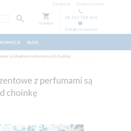
Zaloguj się
Zarejestruj mnie
48 512 768 464
0.00
PLN
bok@voronet.pl
PROMOCJE
BLOG
mami są idealnym wyborem pod choinkę
ezentowe z perfumami są
d choinkę