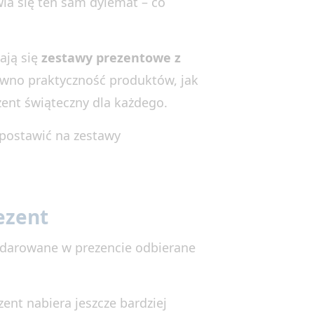
ia się ten sam dylemat – co
ają się
zestawy prezentowe z
równo praktyczność produktów, jak
ent świąteczny dla każdego.
 postawić na zestawy
rezent
Podarowane w prezencie odbierane
ent nabiera jeszcze bardziej