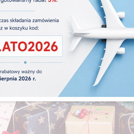
lub rzadziej metalowe pudełka.
b/ Nie trzeba już pakować prezentu własnoręcznie – 
świątecznej torebki.
c/ Oszczędzamy czas, a prezent i tak wygląda wyjątko