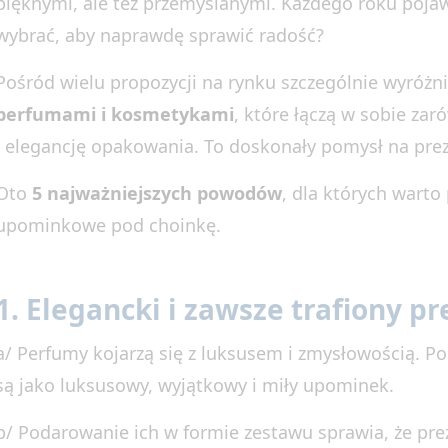
pięknymi, ale też przemyślanymi. Każdego roku pojaw
wybrać, aby naprawdę sprawić radość?
Pośród wielu propozycji na rynku szczególnie wyróżni
perfumami i kosmetykami
, które łączą w sobie za
i elegancję opakowania. To doskonały pomysł na prez
Oto
5 najważniejszych powodów
, dla których warto
upominkowe pod choinkę.
1. Elegancki i zawsze trafiony p
a/ Perfumy kojarzą się z luksusem i zmysłowością. 
są jako luksusowy, wyjątkowy i miły upominek.
b/ Podarowanie ich w formie zestawu sprawia, że prez