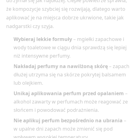
utrzymał się jak najdłużej. Ciepłe powietrze sprawia,
że kompozycje szybciej się rozwijają, dlatego warto
aplikować je na miejsca dobrze ukrwione, takie jak
nadgarstki czy szyja.
Wybieraj lekkie formuły
– mgiełki zapachowe i
wody toaletowe w ciągu dnia sprawdzą się lepiej
niż intensywne perfumy.
Nakładaj perfumy na nawilżoną skórę
– zapach
dłużej utrzyma się na skórze pokrytej balsamem
lub olejkiem.
Unikaj aplikowania perfum przed opalaniem
–
alkohol zawarty w perfumach może reagować ze
słońcem i powodować podrażnienia.
Nie aplikuj perfum bezpośrednio na ubrania
–
w upalne dni zapach może zmienić się pod
wpływem wysokiej temperatury.