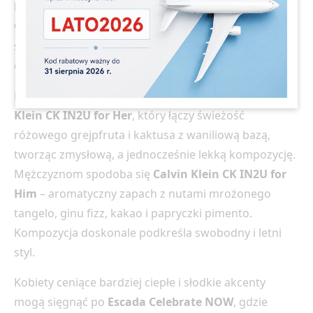
Kwiaty ylang-ylang, plumeria i jaśmin
dodają
wakacyjnej elegancji, a
morskie i ozonowe akordy
sprawiają, że zapachy te idealnie komponują się z
oceaniczną bryzą.
Dobrym wyborem na letnie przygody jest
Calvin
Klein CK IN2U for Her
, który łączy świeżość
różowego grejpfruta i kaktusa z waniliową bazą,
tworząc zmysłową, a jednocześnie lekką kompozycję.
Mężczyznom spodoba się
Calvin Klein CK IN2U for
Him
– aromatyczny zapach z nutami mrożonego
tangelo, ginu fizz, kakao i papryczki pimento.
Kompozycja doskonale podkreśla swobodny i letni
styl.
Kobiety ceniące bardziej ciepłe i słodkie akcenty
mogą sięgnąć po
Escada Celebrate NOW
, gdzie