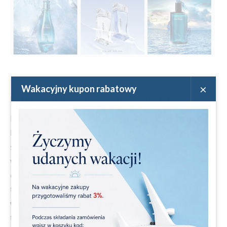
×
Wakacyjny kupon rabatowy
Letnie zapachy na wakacje w tropikach
Letnie zapachy na podróże w tropikach powinny być
lekkie, świeże i egzotyczne, idealnie oddające klimat
słońca, plaży oraz soczystych owoców. Najczęściej
wybierane są nuty cytrusowe, kwiatowe i wodne, z
dodatkiem owoców charakterystycznych dla klimatu
tropikalnego. Egzotyczne akordy
ananasa, kokosa,
wanilii, mango i marakui
przywołują skojarzenia z
tropikalnymi drinkami oraz rozgrzanym piaskiem.