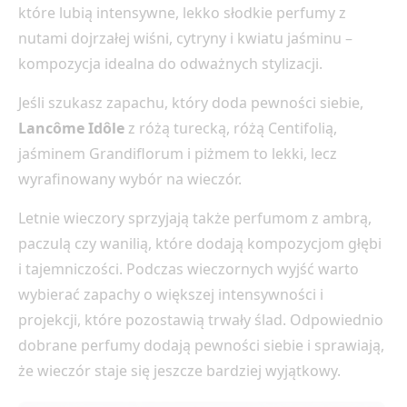
które lubią intensywne, lekko słodkie perfumy z
nutami dojrzałej wiśni, cytryny i kwiatu jaśminu –
kompozycja idealna do odważnych stylizacji.
Jeśli szukasz zapachu, który doda pewności siebie,
Lancôme Idôle
z różą turecką, różą Centifolią,
jaśminem Grandiflorum i piżmem to lekki, lecz
wyrafinowany wybór na wieczór.
Letnie wieczory sprzyjają także perfumom z ambrą,
paczulą czy wanilią, które dodają kompozycjom głębi
i tajemniczości. Podczas wieczornych wyjść warto
wybierać zapachy o większej intensywności i
projekcji, które pozostawią trwały ślad. Odpowiednio
dobrane perfumy dodają pewności siebie i sprawiają,
że wieczór staje się jeszcze bardziej wyjątkowy.