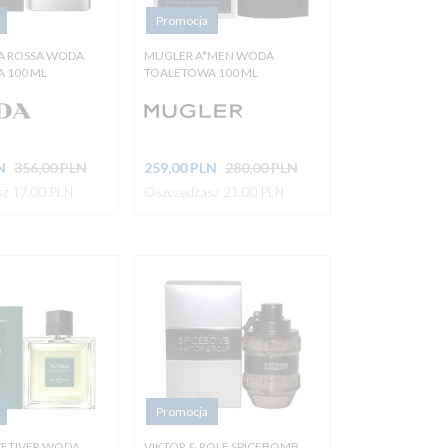
Promocja
A ROSSA WODA
MUGLER A*MEN WODA
 100 ML
TOALETOWA 100 ML
N
356,00 PLN
259,
00
PLN
280,00 PLN
z 17.00 PLN
Oszczędzasz 21.00 PLN
Promocja
VETIVER WODA
VIKTOR & ROLF SPICEBOMB