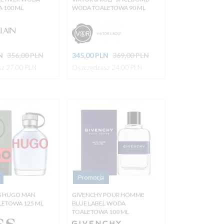
 100 ML
WODA TOALETOWA 90 ML
N
356,00 PLN
345,
00
PLN
369,00 PLN
z 27.00 PLN
Oszczędzasz 24.00 PLN
Promocja
S HUGO MAN
GIVENCHY POUR HOMME
ETOWA 125 ML
BLUE LABEL WODA
TOALETOWA 100 ML