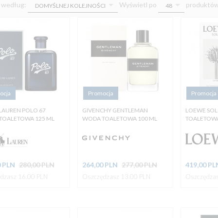
sort
pop
j według:
Wyświetl po
produktó
DOMYŚLNEJ KOLEJNOŚCI
48
ocja
Promocja
Promocja
LAUREN POLO 67
GIVENCHY GENTLEMAN
LOEWE SO
TOALETOWA 125 ML
WODA TOALETOWA 100 ML
TOALETOWA
0
PLN
280,00 PLN
264,
00
PLN
277,00 PLN
419,
00
PL
dzasz 16.00 PLN
Oszczędzasz 13.00 PLN
Oszczędzas