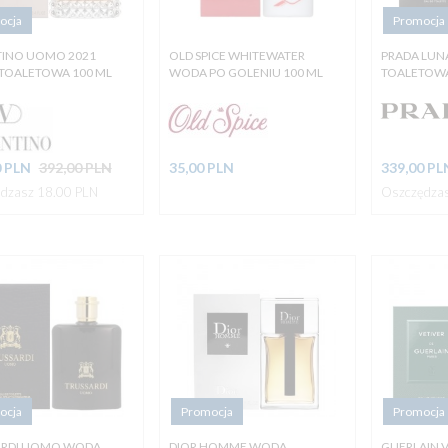
ocja
Promocja
TINO UOMO 2021
OLD SPICE WHITEWATER
PRADA LUN
TOALETOWA 100 ML
WODA PO GOLENIU 100 ML
TOALETOWA
0
PLN
392,00 PLN
35,
00
PLN
339,
00
PL
dzasz 18.00 PLN
Oszczędzas
ocja
Promocja
Promocja
ARDI UOMO WODA
DIOR HOMME WODA
GUERLAIN 