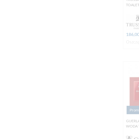
TOALE
186,
0
Oszczę
Prom
GUERLA
WODA 