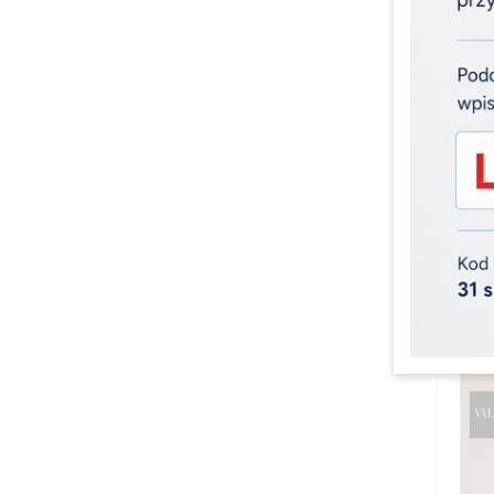
Prom
GUCCI
WODA 
234,
0
Oszczę