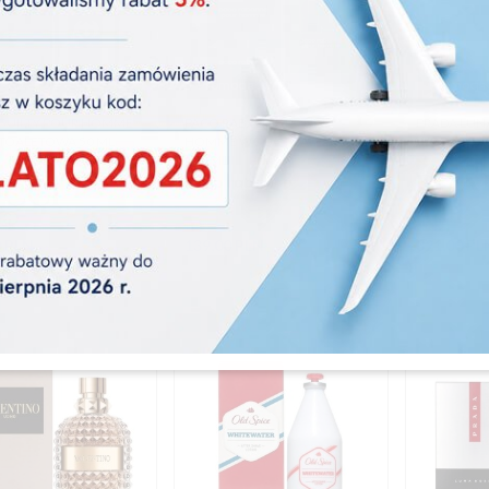
ocja
Promocja
Promocja
 GUILTY POUR HOMME
PACO RABANNE POUR
PRADA LUN
TOALETOWA 50 ML
HOMME WODA TOALETOWA
WODA TOAL
100 ML
0
PLN
247,00 PLN
139,
00
PLN
149,00 PLN
321,
00
PL
dzasz 13.00 PLN
Oszczędzasz 10.00 PLN
Oszczędzas