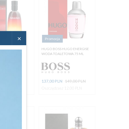
×
Promocja
ENHEIT WODA
HUGO BOSS HUGO ENERGISE
 50 ML
WODA TOALETOWA 75 ML
N
356,00 PLN
137,
00
PLN
149,00 PLN
z 12.00 PLN
Oszczędzasz 12.00 PLN