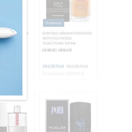
Promocja
A ROSSA CARBON
EMPORIO ARMANI STRONGER
ETOWA 100 ML
WITH YOU WODA
TOALETOWA 100 ML
N
344,00 PLN
342,
00
PLN
362,00 PLN
z 23.00 PLN
Oszczędzasz 20.00 PLN