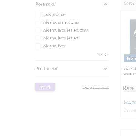
Sortu
Pora roku
jesień, zima
wiosna, jesień, zima
wiosna, lato, jesień, zima
wiosna, lato, jesień
wiosna, lato
wyczyść
Prom
Producent
RALPH 
WODA 
Szukaj
wyczyść filtrowanie
264,
0
Oszczę