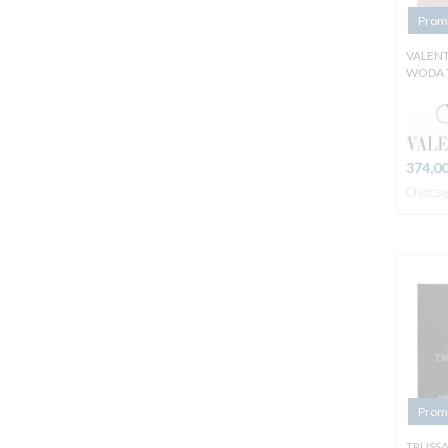
Prom
VALEN
WODA 
374,
0
Oszczę
Prom
TRUSS