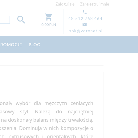
Zaloguj się
Zarejestruj mnie
48 512 768 464
0.00
PLN
bok@voronet.pl
PROMOCJE
BLOG
onały wybór dla mężczyzn ceniących
asowy styl. Należą do najchętniej
na doskonały balans między trwałością,
oszenia. Dominują w nich kompozycje o
, cytrusowych i orientalnych, które