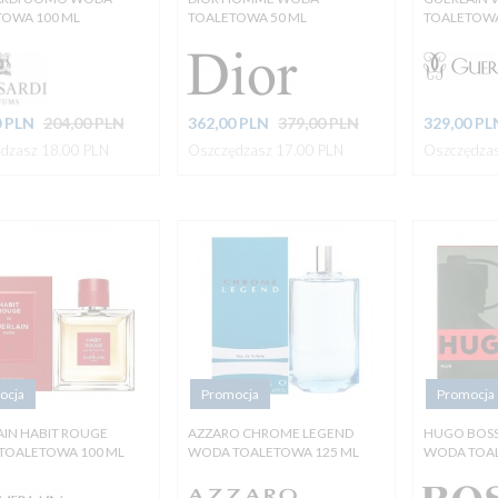
TOWA 100 ML
TOALETOWA 50 ML
TOALETOWA
0
PLN
204,00 PLN
362,
00
PLN
379,00 PLN
329,
00
PL
dzasz 18.00 PLN
Oszczędzasz 17.00 PLN
Oszczędzas
ocja
Promocja
Promocja
IN HABIT ROUGE
AZZARO CHROME LEGEND
HUGO BOS
TOALETOWA 100 ML
WODA TOALETOWA 125 ML
WODA TOAL