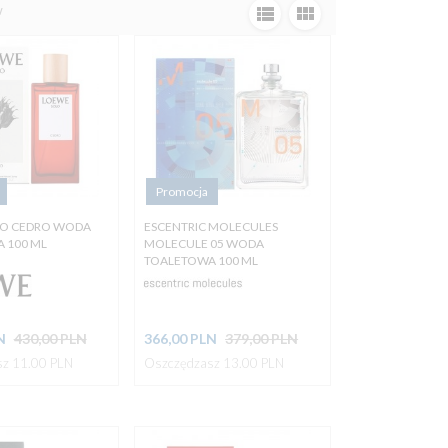
w
Promocja
LO CEDRO WODA
ESCENTRIC MOLECULES
 100 ML
MOLECULE 05 WODA
TOALETOWA 100 ML
N
430,00 PLN
366,
00
PLN
379,00 PLN
z 11.00 PLN
Oszczędzasz 13.00 PLN