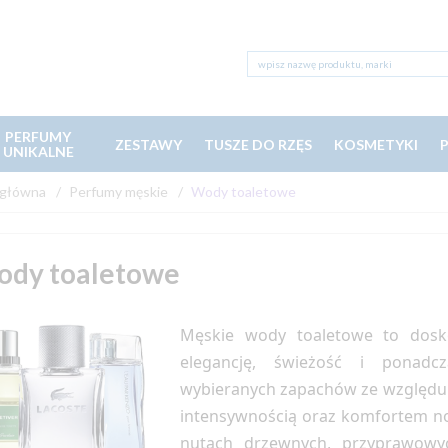
PERFUMY
ZESTAWY
TUSZE DO RZĘS
KOSMETYKI
UNIKALNE
 główna
Perfumy męskie
Wody toaletowe
dy toaletowe
Męskie wody toaletowe to dosk
elegancję, świeżość i ponadcz
wybieranych zapachów ze względu 
intensywnością oraz komfortem n
nutach drzewnych, przyprawowych