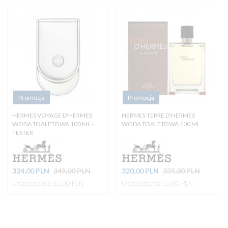
Promocja
Promocja
HERMES VOYAGE D'HERMES
HERMES TERRE D'HERMES
WODA TOALETOWA 100 ML -
WODA TOALETOWA 100 ML
TESTER
324,
00
PLN
349,00 PLN
320,
00
PLN
335,00 PLN
Oszczędzasz 25.00 PLN
Oszczędzasz 15.00 PLN