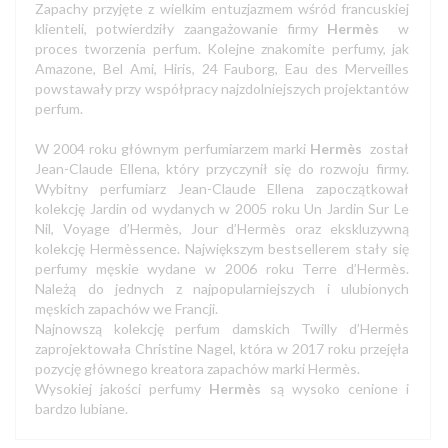
Zapachy przyjęte z wielkim entuzjazmem wśród francuskiej
klienteli, potwierdziły zaangażowanie firmy
Hermès
w
proces tworzenia perfum. Kolejne znakomite perfumy, jak
Amazone, Bel Ami, Hiris, 24 Fauborg, Eau des Merveilles
powstawały przy współpracy najzdolniejszych projektantów
perfum.
W 2004 roku głównym perfumiarzem marki
Hermès
został
Jean-Claude Ellena, który przyczynił się do rozwoju firmy.
Wybitny perfumiarz Jean-Claude Ellena zapoczątkował
kolekcję Jardin od wydanych w 2005 roku Un Jardin Sur Le
Nil, Voyage d’Hermès, Jour d’Hermès oraz ekskluzywną
kolekcję Hermèssence. Największym bestsellerem stały się
perfumy męskie wydane w 2006 roku Terre d’Hermès.
Należą do jednych z najpopularniejszych i ulubionych
męskich zapachów we Francji.
Najnowszą kolekcję perfum damskich Twilly d’Hermès
zaprojektowała Christine Nagel, która w 2017 roku przejęła
pozycję głównego kreatora zapachów marki Hermès.
Wysokiej jakości perfumy
Hermès
są wysoko cenione i
bardzo lubiane.