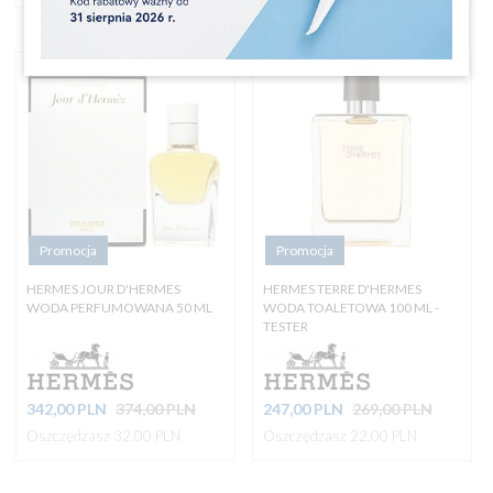
Promocja
Promocja
HERMES JOUR D'HERMES
HERMES TERRE D'HERMES
WODA PERFUMOWANA 50 ML
WODA TOALETOWA 100 ML -
TESTER
342,
00
PLN
374,00 PLN
247,
00
PLN
269,00 PLN
Oszczędzasz 32.00 PLN
Oszczędzasz 22.00 PLN