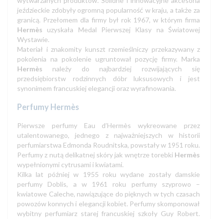
wytwarzanych produktów. Solidne i innowacyjne akcesoria
jeździeckie zdobyły ogromną popularność w kraju, a także za
granicą. Przełomem dla firmy był rok 1967, w którym firma
Hermès
uzyskała Medal Pierwszej Klasy na Światowej
Wystawie.
Materiał i znakomity kunszt rzemieślniczy przekazywany z
pokolenia na pokolenie ugruntował pozycję firmy. Marka
Hermès
należy do najbardziej rozwijających się
przedsiębiorstw rodzinnych dóbr luksusowych i jest
synonimem francuskiej elegancji oraz wyrafinowania.
Perfumy
Hermès
Pierwsze perfumy Eau d’Hermès wykreowane przez
utalentowanego, jednego z najważniejszych w historii
perfumiarstwa Edmonda Roudnitska, powstały w 1951 roku.
Perfumy z nutą delikatnej skóry jak wnętrze torebki
Hermès
wypełnionymi cytrusami i kwiatami.
Kilka lat później w 1955 roku wydane zostały damskie
perfumy Doblis, a w 1961 roku perfumy szyprowo –
kwiatowe Caleche, nawiązujące do pięknych w tych czasach
powozów konnych i elegancji kobiet. Perfumy skomponował
wybitny perfumiarz starej francuskiej szkoły Guy Robert.