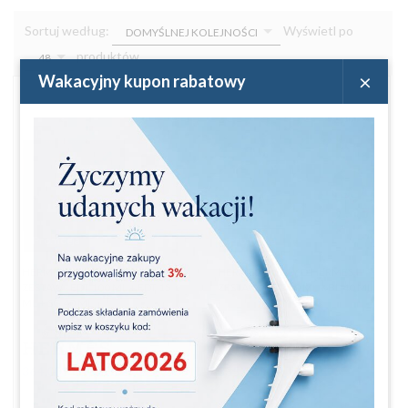
sort
pop
Sortuj według:
Wyświetl po
DOMYŚLNEJ KOLEJNOŚCI
produktów
48
×
Wakacyjny kupon rabatowy
Promocja
Promocja
HERMES TERRE D'HERMES
HERMES TWILLY D'HERMES
ZESTAW - EDT 100 ML + EDT 15
ZESTAW - EDP 50 ML + BL 40 ML
ML + SG 40 ML
364,
00
PLN
384,00 PLN
335,
00
PLN
349,00 PLN
Oszczędzasz 20.00 PLN
Oszczędzasz 14.00 PLN