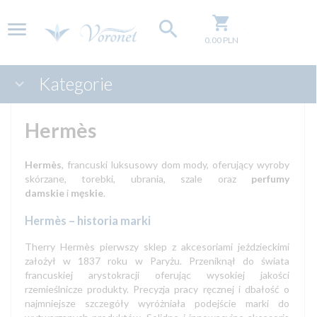
0.00
PLN
Kategorie
Hermès
Hermès
, francuski luksusowy dom mody, oferujący wyroby
skórzane, torebki, ubrania, szale oraz
perfumy
damskie
i
męskie
.
Hermès
– historia marki
Therry Hermès pierwszy sklep z akcesoriami jeździeckimi
założył w 1837 roku w Paryżu. Przeniknął do świata
francuskiej arystokracji oferując wysokiej jakości
rzemieślnicze produkty. Precyzja pracy ręcznej i dbałość o
najmniejsze szczegóły wyróżniała podejście marki do