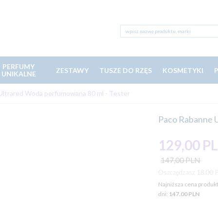
PERFUMY
ZESTAWY
TUSZE DO RZĘS
KOSMETYKI
UNIKALNE
ltrared Woda perfumowana 80 ml - Tester
Paco Rabanne U
129,
00
P
147,00 PLN
Oszczędzasz 18.00 
Najniższa cena produkt
dni:
147.00 PLN