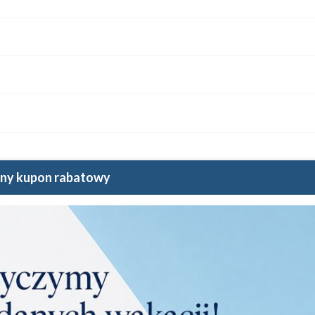
erają informacje o opakowaniu produktu i mogą dostarczać kluczowych 
wiązane dane producenta produktu.
ny kupon rabatowy
zgodność produktu z wymaganymi przepisami.