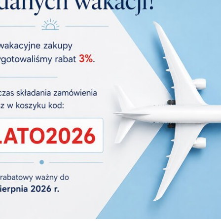
krecja, pianka marshmallow