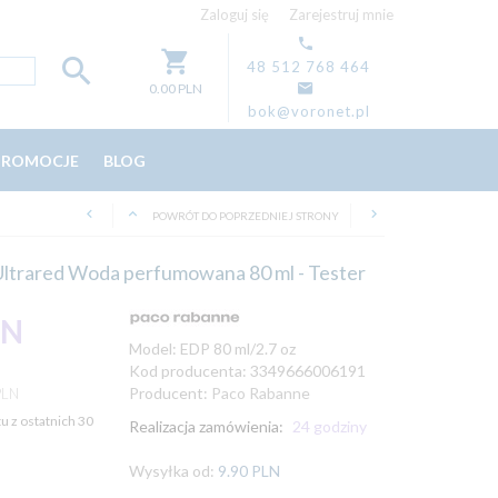
Zaloguj się
Zarejestruj mnie
48 512 768 464
0.00
PLN
bok@voronet.pl
PROMOCJE
BLOG
POWRÓT DO POPRZEDNIEJ STRONY
ltrared Woda perfumowana 80 ml - Tester
LN
Model:
EDP 80 ml/2.7 oz
Kod producenta:
3349666006191
Producent:
Paco Rabanne
PLN
u z ostatnich 30
Realizacja zamówienia:
24 godziny
Wysyłka od:
9.90 PLN