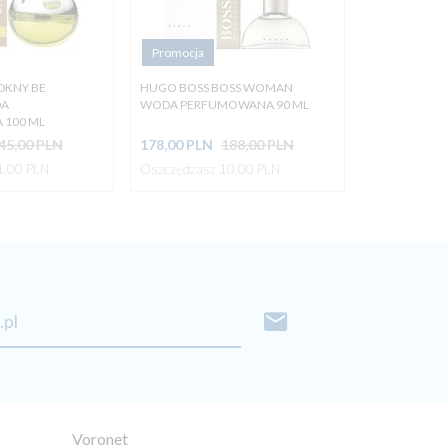
Promocja
DKNY BE
HUGO BOSS BOSS WOMAN
DA
WODA PERFUMOWANA 90 ML
100 ML
45,00 PLN
178,
00
PLN
188,00 PLN
1.00 PLN
Oszczędzasz 10.00 PLN
.pl
Voronet