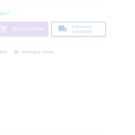
pny!
Informacje
DO KOSZYKA
o dostawie
dukt
Wydrukuj stronę