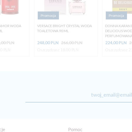
Promocja
Promocja
 AMOR WODA
VERSACE BRIGHT CRYSTAL WODA
DONNA KARAN 
ML
TOALETOWA 90 ML
DELICIOUS WO
PERFUMOWANA 
,00 PLN
248,
00
PLN
266,00 PLN
224,
00
PLN
2
00 PLN
Oszczędzasz 18.00 PLN
Oszczędzasz 2
twoj_email@email
cje
Pomoc