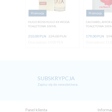
Promocja
Promocja
HUGO BOSS HUGO XX WODA
CACHAREL AMOR
TOALETOWA 100 ML
TOALETOWA 100 
210,
00
PLN
224,00 PLN
179,
00
PLN
194
Oszczędzasz 14.00 PLN
Oszczędzasz 15.
SUBSKRYPCJA
Zapisz się do newslettera:
Panel klienta
Informa