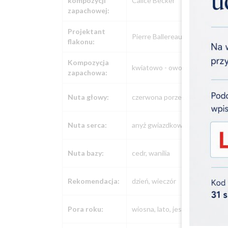
kompozycji
Calice Becker
zapachowej:
Projektant
Pierre Ballereau
flakonu:
Kompozycja
kwiatowo - owocowe
zapachowa:
Nuta głowy:
czerwona porzeczka, poziomka
Nuta serca:
anyż gwiazdkowaty, jaśmin, lu
Nuta bazy:
cedr, wanilia
Rekomendacja:
dzień, wieczór
Pora roku:
wiosna, lato, jesień