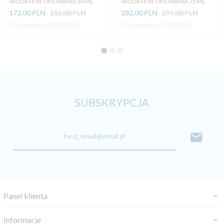
WODA PERFUMOWANA 50 ML
WODA PERFUMOWANA 75 ML
172,
00
PLN
182,00 PLN
282,
00
PLN
297,00 PLN
Oszczędzasz 10.00 PLN
Oszczędzasz 15.00 PLN
SUBSKRYPCJA
twoj_email@email.pl
Panel klienta
Informacje