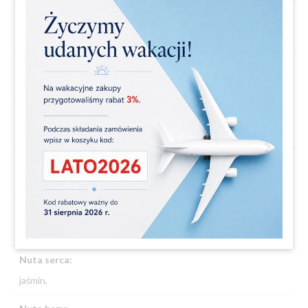
Pojemność:
EDP 50 ml + EDP 10 ml
Przeznaczenie:
dla Kobiet
Twórca kompozycji zapachowej:
Nicolas Beaulieu, Anne Flipo
Kompozycja zapachowa:
orientalno - kwiatowe
Nuta głowy:
fenkuł włoski, gentiana,
Nuta serca:
jaśmin,