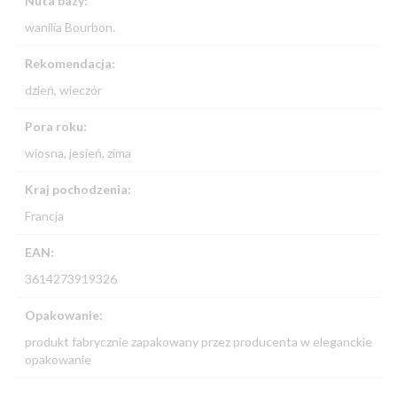
Nuta bazy:
wanilia Bourbon.
Rekomendacja:
dzień, wieczór
Pora roku:
wiosna, jesień, zima
Kraj pochodzenia:
Francja
EAN:
3614273919326
Opakowanie:
produkt fabrycznie zapakowany przez producenta w eleganckie
opakowanie