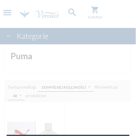
0.00
PLN
Kategorie
Puma
sort
pop
Sortuj według:
Wyświetl po
DOMYŚLNEJ KOLEJNOŚCI
produktów
48