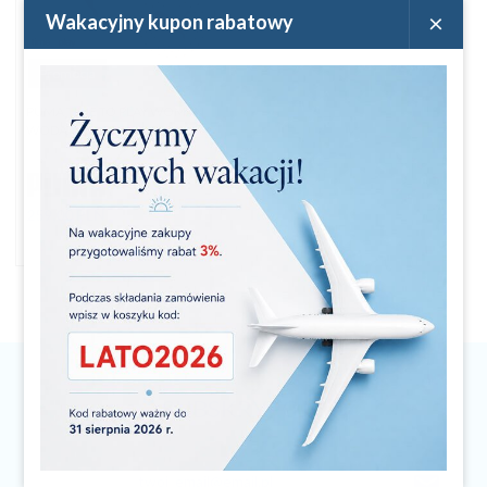
×
Wakacyjny kupon rabatowy
Promocja
PUMA TIME TO PLAY WOMAN
WODA TOALETOWA 90 ML
259,
00
PLN
274,00 PLN
Oszczędzasz 15.00 PLN
SUBSKRYPCJA
twoj_email@email.pl